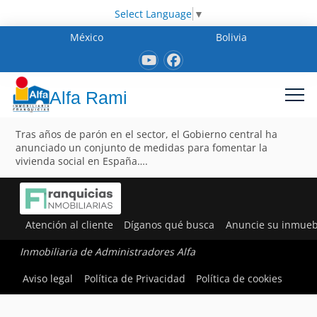
Select Language
▼
México
Bolivia
Alfa Rami
Tras años de parón en el sector, el Gobierno central ha
anunciado un conjunto de medidas para fomentar la
vivienda social en España….
Atención al cliente
Díganos qué busca
Anuncie su inmueb
Inmobiliaria de Administradores Alfa
Aviso legal
Política de Privacidad
Política de cookies