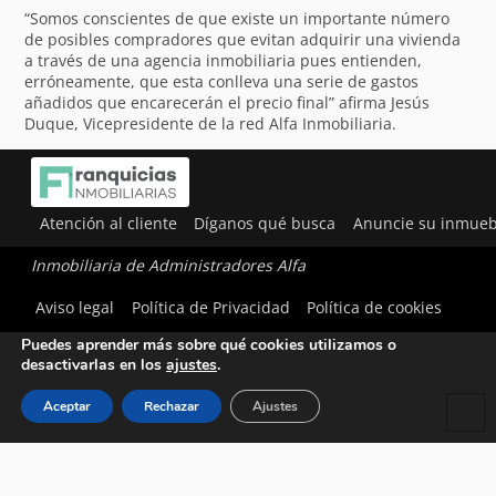
“Somos conscientes de que existe un importante número
de posibles compradores que evitan adquirir una vivienda
a través de una agencia inmobiliaria pues entienden,
erróneamente, que esta conlleva una serie de gastos
añadidos que encarecerán el precio final” afirma Jesús
Duque, Vicepresidente de la red Alfa Inmobiliaria.
Atención al cliente
Díganos qué busca
Anuncie su inmueb
Inmobiliaria de Administradores Alfa
Utilizamos cookies para ofrecerte la mejor experiencia en
Aviso legal
Política de Privacidad
Política de cookies
nuestra web.
Puedes aprender más sobre qué cookies utilizamos o
desactivarlas en los
ajustes
.
Aceptar
Rechazar
Ajustes