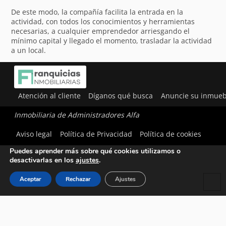
De este modo, la compañía facilita la entrada en la
actividad, con todos los conocimientos y herramientas
necesarias, a cualquier emprendedor arriesgando el
mínimo capital y llegado el momento, trasladar la actividad
a un local.
Atención al cliente
Díganos qué busca
Anuncie su inmueb
Inmobiliaria de Administradores Alfa
Utilizamos cookies para ofrecerte la mejor experiencia en
Aviso legal
Política de Privacidad
Política de cookies
nuestra web.
Puedes aprender más sobre qué cookies utilizamos o
desactivarlas en los
ajustes
.
Aceptar
Rechazar
Ajustes