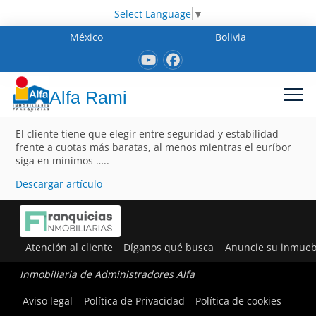
Select Language
▼
México
Bolivia
Alfa Rami
El cliente tiene que elegir entre seguridad y estabilidad
frente a cuotas más baratas, al menos mientras el euríbor
siga en mínimos …..
Descargar artículo
Atención al cliente
Díganos qué busca
Anuncie su inmueb
Inmobiliaria de Administradores Alfa
Aviso legal
Política de Privacidad
Política de cookies