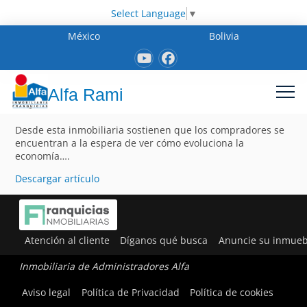
Select Language
▼
México
Bolivia
Alfa Rami
Desde esta inmobiliaria sostienen que los compradores se
encuentran a la espera de ver cómo evoluciona la
economía….
Descargar artículo
Atención al cliente
Díganos qué busca
Anuncie su inmueb
Inmobiliaria de Administradores Alfa
Aviso legal
Política de Privacidad
Política de cookies