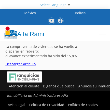
Select Language
▼
México
Bolivia
Alfa Rami
La compraventa de viviendas se ha vuelto a
disparar en febrero:
el avance experimentado ha sido del 15,8% ………
Descargar artículo
Atención al cliente
Díganos qué busca
Anuncie su inmueb
Inmobiliaria de Administradores Alfa
Aviso legal
Política de Privacidad
Política de cookies