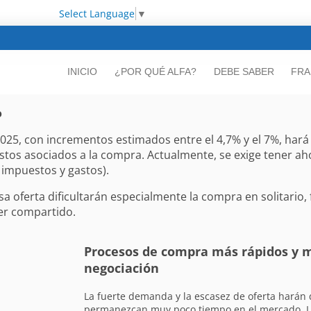
Select Language
▼
INICIO
¿POR QUÉ ALFA?
DEBE SABER
FRA
o
n 2025, con incrementos estimados entre el 4,7% y el 7%, ha
stos asociados a la compra. Actualmente, se exige tener ah
 impuestos y gastos).
sa oferta dificultarán especialmente la compra en solitario
ler compartido.
Procesos de compra más rápidos y
negociación
La fuerte demanda y la escasez de oferta harán 
permanezcan muy poco tiempo en el mercado. L