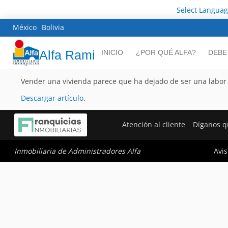
Select Langua
México
Bolivia
Alfa Rami
INICIO
¿POR QUÉ ALFA?
DEBE
Vender una vivienda parece que ha dejado de ser una labor 
Descargar artículo
.
Atención al cliente
Díganos q
Avis
Inmobiliaria de Administradores Alfa