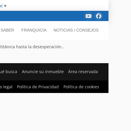
ge
▼
 SABER
FRANQUICIA
NOTICIAS / CONSEJOS
titánica hasta la desesperación…
ué busca
Anuncie su inmueble
Área reservada
o legal
Política de Privacidad
Política de cookies