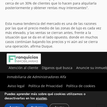
cerca de un 30% de clientes que lo hacen para alquilarla
posteriormente y obtener rentas muy interesantes”.
Esta nueva tendencia del mercado es una de las razones
por las que el precio medio de las zonas de lujo es cada vez
más elevado, y las ventas se cierran antes, frente a la
situación que se da en el lado opuesto, donde en muchos
casos continúan bajando los precios y ni aún así se cierra
una operación, afirma Duque.
Atención al cliente
Díganos qué busca
Anuncie su inmueb
Inmobiliaria de Administradores Alfa
Utilizamos cookies para ofrecerte la mejor experiencia en
Aviso legal
Política de Privacidad
Política de cookies
nuestra web.
Puedes aprender más sobre qué cookies utilizamos o
desactivarlas en los
ajustes
.