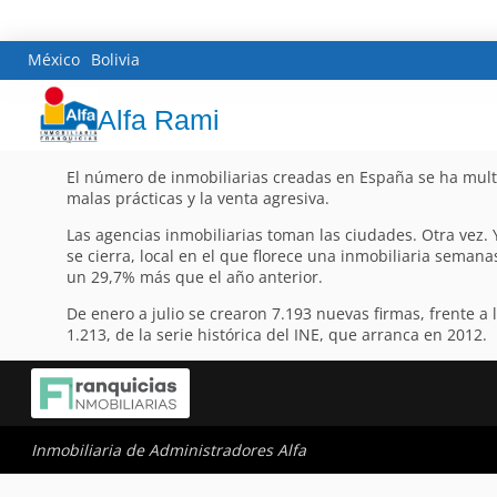
México
Bolivia
Alfa Rami
El número de inmobiliarias creadas en España se ha mult
malas prácticas y la venta agresiva.
Las agencias inmobiliarias toman las ciudades. Otra vez. 
se cierra, local en el que florece una inmobiliaria seman
un 29,7% más que el año anterior.
De enero a julio se crearon 7.193 nuevas firmas, frente 
1.213, de la serie histórica del INE, que arranca en 2012.
Inmobiliaria de Administradores Alfa