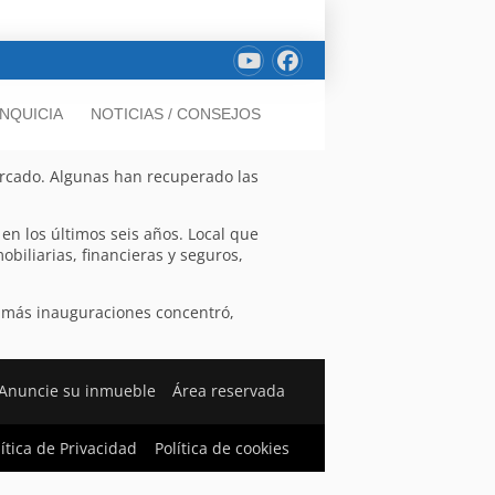
NQUICIA
NOTICIAS / CONSEJOS
ercado. Algunas han recuperado las
en los últimos seis años. Local que
biliarias, financieras y seguros,
e más inauguraciones concentró,
Anuncie su inmueble
Área reservada
lítica de Privacidad
Política de cookies