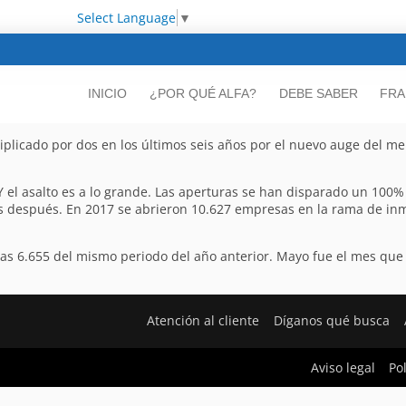
Select Language
▼
INICIO
¿POR QUÉ ALFA?
DEBE SABER
FRA
iplicado por dos en los últimos seis años por el nuevo auge del m
Y el asalto es a lo grande. Las aperturas se han disparado un 100% 
as después. En 2017 se abrieron 10.627 empresas en la rama de inmo
a las 6.655 del mismo periodo del año anterior. Mayo fue el mes qu
Atención al cliente
Díganos qué busca
Aviso legal
Po