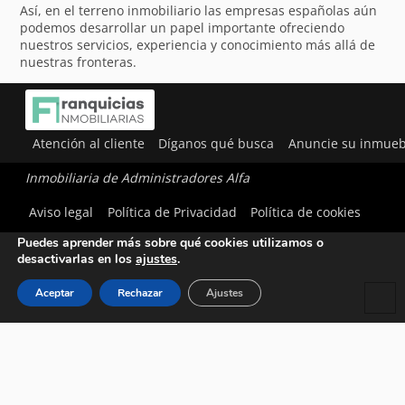
Así, en el terreno inmobiliario las empresas españolas aún
podemos desarrollar un papel importante ofreciendo
nuestros servicios, experiencia y conocimiento más allá de
nuestras fronteras.
Atención al cliente
Díganos qué busca
Anuncie su inmueb
Inmobiliaria de Administradores Alfa
Utilizamos cookies para ofrecerte la mejor experiencia en
Aviso legal
Política de Privacidad
Política de cookies
nuestra web.
Puedes aprender más sobre qué cookies utilizamos o
desactivarlas en los
ajustes
.
Aceptar
Rechazar
Ajustes