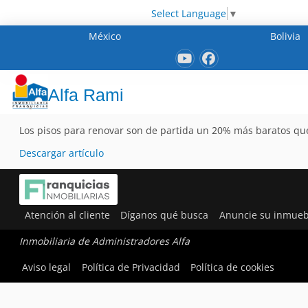
Select Language
▼
México
Bolivia
Alfa Rami
Los pisos para renovar son de partida un 20% más baratos que
Descargar artículo
Atención al cliente
Díganos qué busca
Anuncie su inmueb
Inmobiliaria de Administradores Alfa
Aviso legal
Política de Privacidad
Política de cookies