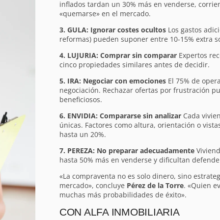
inflados tardan un 30% más en venderse, corrien
«quemarse» en el mercado.
3. GULA: Ignorar costes ocultos
Los gastos adici
reformas) pueden suponer entre 10-15% extra sob
4. LUJURIA: Comprar sin comparar
Expertos rec
cinco propiedades similares antes de decidir.
5. IRA: Negociar con emociones
El 75% de opera
negociación. Rechazar ofertas por frustración pu
beneficiosos.
6. ENVIDIA: Compararse sin analizar
Cada vivien
únicas. Factores como altura, orientación o vista
hasta un 20%.
7. PEREZA: No preparar adecuadamente
Viviend
hasta 50% más en venderse y dificultan defender
«La compraventa no es solo dinero, sino estrateg
mercado», concluye
Pérez de la Torre
. «Quien ev
muchas más probabilidades de éxito».
CON ALFA INMOBILIARIA