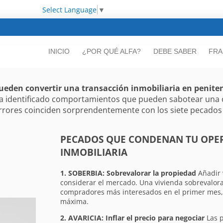
Select Language
▼
INICIO
¿POR QUÉ ALFA?
DEBE SABER
FRA
pueden convertir una transacción inmobiliaria en penite
a ha identificado comportamientos que pueden sabotear una
 errores coinciden sorprendentemente con los siete pecados 
PECADOS QUE CONDENAN TU OPE
INMOBILIARIA
1. SOBERBIA: Sobrevalorar la propiedad
Añadir 
considerar el mercado. Una vivienda sobrevalora
compradores más interesados en el primer mes,
máxima.
2. AVARICIA: Inflar el precio para negociar
Las p