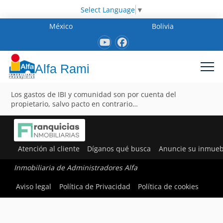
Select Language
▼
México
Bolivia
Alfa Rami
Los gastos de IBI y comunidad son por cuenta del
propietario, salvo pacto en contrario…
Atención al cliente
Díganos qué busca
Anuncie su inmueb
Inmobiliaria de Administradores Alfa
Aviso legal
Política de Privacidad
Política de cookies