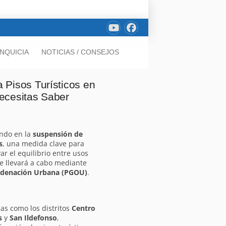
NQUICIA
NOTICIAS / CONSEJOS
 Pisos Turísticos en
ecesitas Saber
ndo en la
suspensión de
s
, una medida clave para
ar el equilibrio entre usos
 se llevará a cabo mediante
Ordenación Urbana (PGOU)
.
cas como los distritos
Centro
s
y
San Ildefonso
,