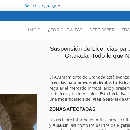
Select Language
▼
INICIO
¿POR QUÉ ALFA?
DEBE SABER
FRA
Suspensión de Licencias para
Granada: Todo lo que N
El Ayuntamiento de Granada está avanza
licencias para nuevas viviendas turística
regular el mercado inmobiliario y preserv
turísticos y residenciales. Esta iniciativa
una
modificación del Plan General de 
ZONAS AFECTADAS
Un reciente informe identifica áreas críti
y
Albaicín
, así como los barrios de
Fígare