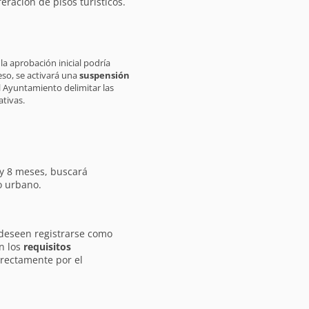
eración de pisos turísticos.
la aprobación inicial podría
eso, se activará una
suspensión
l Ayuntamiento delimitar las
tivas.
 y 8 meses, buscará
o urbano.
 deseen registrarse como
n los
requisitos
irectamente por el