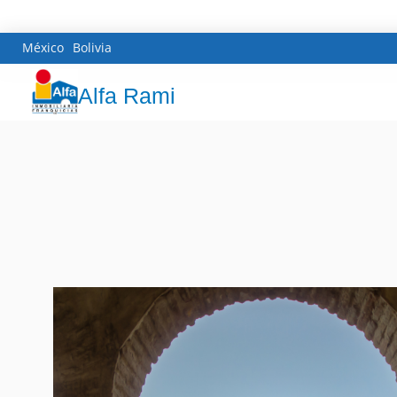
México
Bolivia
Alfa Rami