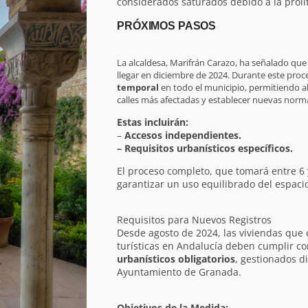
considerados saturados debido a la prolif
PRÓXIMOS PASOS
La alcaldesa, Marifrán Carazo, ha señalado que 
llegar en diciembre de 2024. Durante este proc
temporal
en todo el municipio, permitiendo a
calles más afectadas y establecer nuevas norma
Estas incluirán:
–
Accesos independientes.
– Requisitos urbanísticos específicos.
El proceso completo, que tomará entre 6
garantizar un uso equilibrado del espaci
Requisitos para Nuevos Registros
Desde agosto de 2024, las viviendas que
turísticas en Andalucía deben cumplir co
urbanísticos obligatorios
, gestionados d
Ayuntamiento de Granada.
Objetivos de la Medida: