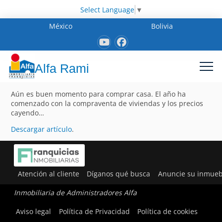
Select Language
▼
México
Bolivia
Alfa Rami
Aún es buen momento para comprar casa. El año ha
comenzado con la compraventa de viviendas y los precios
cayendo…
Descargar artículo
.
Atención al cliente
Díganos qué busca
Anuncie su inmueb
Inmobiliaria de Administradores Alfa
Aviso legal
Política de Privacidad
Política de cookies