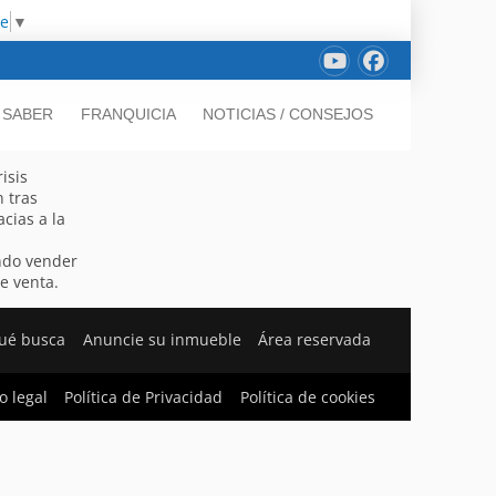
ge
▼
 SABER
FRANQUICIA
NOTICIAS / CONSEJOS
isis
 tras
cias a la
ndo vender
e venta.
ué busca
Anuncie su inmueble
Área reservada
o legal
Política de Privacidad
Política de cookies