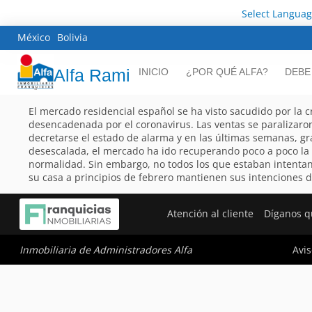
Select Langua
México
Bolivia
Alfa Rami
INICIO
¿POR QUÉ ALFA?
DEBE
El mercado residencial español se ha visto sacudido por la cr
desencadenada por el coronavirus. Las ventas se paralizaron
decretarse el estado de alarma y en las últimas semanas, gra
desescalada, el mercado ha ido recuperando poco a poco la
normalidad. Sin embargo, no todos los que estaban intenta
su casa a principios de febrero mantienen sus intenciones d
Atención al cliente
Díganos q
Avis
Inmobiliaria de Administradores Alfa